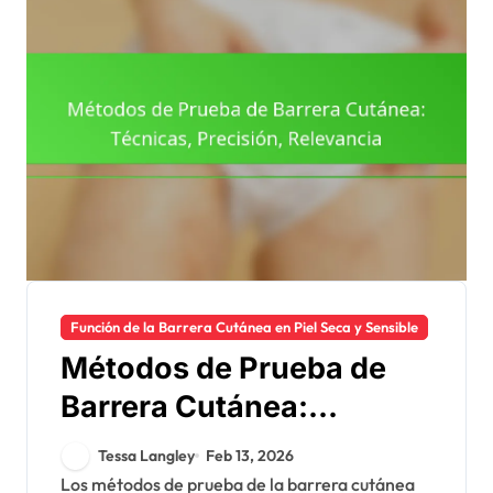
Función de la Barrera Cutánea en Piel Seca y Sensible
Métodos de Prueba de
Barrera Cutánea:
Técnicas, Precisión,
Tessa Langley
Feb 13, 2026
Relevancia
Los métodos de prueba de la barrera cutánea