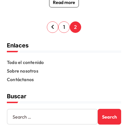
Read more
P
1
2
o
s
Enlaces
t
s
Todo el contenido
Sobre nosotros
p
Contáctanos
a
g
Buscar
i
n
S
e
a
a