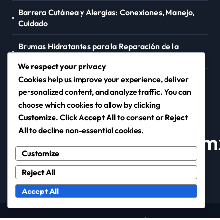
Barrera Cutánea y Alergias: Conexiones, Manejo,
Cuidado
Brumas Hidratantes para la Reparación de la
Barrera Cutánea: Beneficios, Uso, Efectividad
We respect your privacy
Cookies help us improve your experience, deliver
Barrera Cutánea en el Eccema: Relación, Cuidado,
Prevención
personalized content, and analyze traffic. You can
choose which cookies to allow by clicking
Customize
. Click
Accept All
to consent or
Reject
All
to decline non-essential cookies.
sierraoilandgas.com.m
Customize
Reject All
Accept All