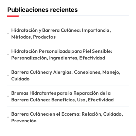
t
r
Publicaciones recientes
c
i
h
o
f
o
Hidratación y Barrera Cutánea: Importancia,
n
r
Métodos, Productos
:
Hidratación Personalizada para Piel Sensible:
Personalización, Ingredientes, Efectividad
Barrera Cutánea y Alergias: Conexiones, Manejo,
Cuidado
Brumas Hidratantes para la Reparación de la
Barrera Cutánea: Beneficios, Uso, Efectividad
Barrera Cutánea en el Eccema: Relación, Cuidado,
Prevención