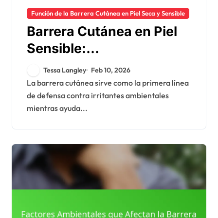
Función de la Barrera Cutánea en Piel Seca y Sensible
Barrera Cutánea en Piel
Sensible:
Desencadenantes,
Tessa Langley
Feb 10, 2026
Síntomas, Manejo
La barrera cutánea sirve como la primera línea
de defensa contra irritantes ambientales
mientras ayuda...