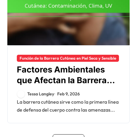
Función de la Barrera Cutánea en Piel Seca y Sensible
Factores Ambientales
que Afectan la Barrera
Cutánea: Contaminación,
Tessa Langley
Feb 9, 2026
Clima, UV
La barrera cutánea sirve como la primera línea
de defensa del cuerpo contra las amenazas...