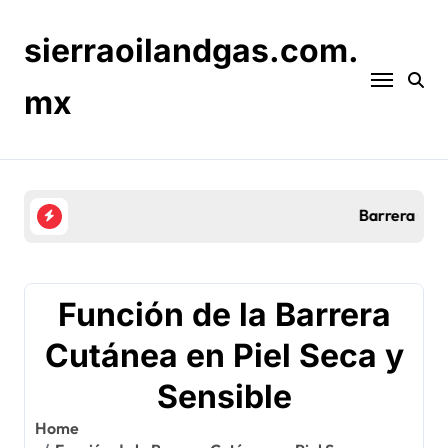
Skip
to
sierraoilandgas.com.
content
mx
Barrera Cutánea en el Eccema: Relación, Cuidado
Función de la Barrera
Cutánea en Piel Seca y
Sensible
Home