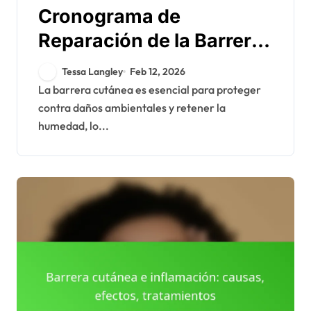
Cronograma de
Reparación de la Barrera
Cutánea: Fases,
Tessa Langley
Feb 12, 2026
Expectativas, Consejos
La barrera cutánea es esencial para proteger
contra daños ambientales y retener la
humedad, lo...