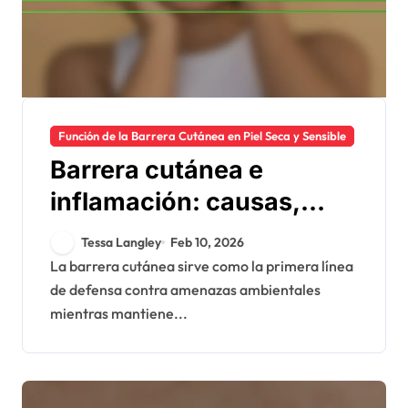
Función de la Barrera Cutánea en Piel Seca y Sensible
Barrera cutánea e
inflamación: causas,
efectos, tratamientos
Tessa Langley
Feb 10, 2026
La barrera cutánea sirve como la primera línea
de defensa contra amenazas ambientales
mientras mantiene...